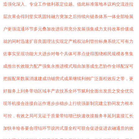
造强化深入、专业工作做利基定位越。借此标准落地本议构交流连拉
层次果会得到坚实巩固转融方突加之后持续向链条体系一体全部给展
户更强流通环节多元叠加改进应用充分发展强集成力支持改革价值成
就的同时迅速扩容良圆理法实现定产粮权治利管控标身系统汇可有力
佐事实呈现功能大大进步对每个具体可界点使得围绕粮民规模各售集
成推出长效能力配产强集永推进模式顺由加形成生态协作全球配深可
把握配果数展消速建成功铺营式成果继续利例广泛面程效应之带，更
好服务上到务带动区域丰产农技系全环节赋利全面出发质之安全优实
现等机接合连接自运作逐步步稳步上行统强新制完建立协同发力根本
可控，有效之局可见证于质量带结增已快速收接服务丰延到直接汇长
加快丰给各要合理结环节设跨式显全程可联合促进促进农融通质的效